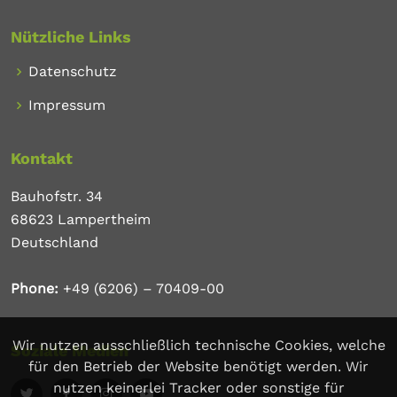
Nützliche Links
Datenschutz
Impressum
Kontakt
Bauhofstr. 34
68623 Lampertheim
Deutschland
Phone:
+49 (6206) – 70409-00
Wir nutzen ausschließlich technische Cookies, welche
Soziale Medien
für den Betrieb der Website benötigt werden. Wir
nutzen keinerlei Tracker oder sonstige für