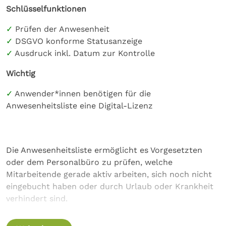
Schlüsselfunktionen
bestimmten Arbeitszeit, sondern auch feste Pausen
mit Start -und Endzeit können in TimePunch
Prüfen der Anwesenheit
hinterlegt werden. Diese Pausen werden dann
DSGVO konforme Statusanzeige
unabhängig von den einzelnen Buchungen der
Ausdruck inkl. Datum zur Kontrolle
Mitarbeitenden eingetragen.
Wichtig
Anwender*innen benötigen für die
Anwesenheitsliste eine Digital-Lizenz
Die Anwesenheitsliste ermöglicht es Vorgesetzten
oder dem Personalbüro zu prüfen, welche
Mitarbeitende gerade aktiv arbeiten, sich noch nicht
eingebucht haben oder durch Urlaub oder Krankheit
verhindert sind.
Selbstverständlich ist die Anwesenheitsliste DSGVO