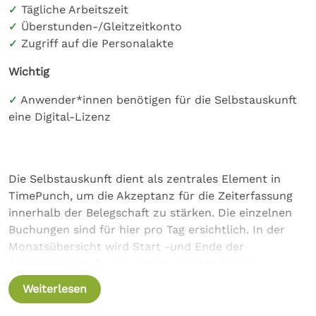
Tägliche Arbeitszeit
werden soll, können Mitarbeitende einen
Überstunden-/Gleitzeitkonto
Stornoantrag stellen. Auch dieser muss dann von den
Zugriff auf die Personalakte
hinterlegten Genehmigern freigegeben werden.
Alternativ dazu kann das Personalmanagement den
Wichtig
Urlaub jederzeit ohne Freigabeprozess stornieren.
Anwender*innen benötigen für die Selbstauskunft
eine Digital-Lizenz
Die Selbstauskunft dient als zentrales Element in
TimePunch, um die Akzeptanz für die Zeiterfassung
innerhalb der Belegschaft zu stärken. Die einzelnen
Buchungen sind für hier pro Tag ersichtlich. In der
Monatsübersicht wird Start -und Ende der
Arbeitszeit, die Pause und die protokollierte
Arbeitszeit angezeigt. Außerdem können die
Weiterlesen
Entwicklung des Gleitzeitkontos und die daraus
entstehenden Überstunden und Fehlstunden