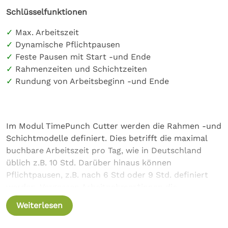
Schlüsselfunktionen
Max. Arbeitszeit
Dynamische Pflichtpausen
Feste Pausen mit Start -und Ende
Rahmenzeiten und Schichtzeiten
Rundung von Arbeitsbeginn -und Ende
Im Modul TimePunch Cutter werden die Rahmen -und
Schichtmodelle definiert. Dies betrifft die maximal
buchbare Arbeitszeit pro Tag, wie in Deutschland
üblich z.B. 10 Std. Darüber hinaus können
Pflichtpausen, z.B. nach 6 Std oder 9 Std. definiert
werden. Vergessen Arbeitnehmer*innen die
Pflichtpause zu stempeln, dann wird die genommene
Weiterlesen
Pause automatisch auf die Mindestpausenlänge
erweitert.