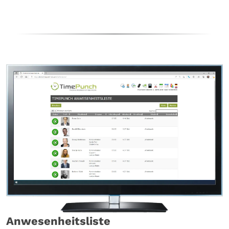
Wichtig sind auch die Rahmen, bzw. Schichtzeiten.
Hier könne Rahmenzeiten definiert werden, zwischen
denen Mitarbeitende ihre Arbeitszeit erbringen
dürfen. Vor -und nach dem Ende der
Rahmenarbeitszeit werden Stempelzeiten nicht
berücksichtigt. Sind für einen Tag beispielsweise drei
Rahmenzeiten hinterlegt, dann sucht sich TimePunch
anhand der tatsächlichen Buchung die korrekte
Rahmenzeit heraus. Damit lassen sich unter anderem
auch Schichtmodelle mit Früh-, Mittel- und
Spätschicht abbilden.
In vielen Unternehmen ist auch die Rundung der
Start- und Endzeit notwendig. Dies ermöglicht die
einfachere Nachberechnung der Lohnzettel durch die
Angestellten. Auf Wunsch übernimmt TimePunch
auch die Rundung der Start- und Endzeit.
Anwesenheitsliste
Aber nicht nur dynamische Pausen nach einer