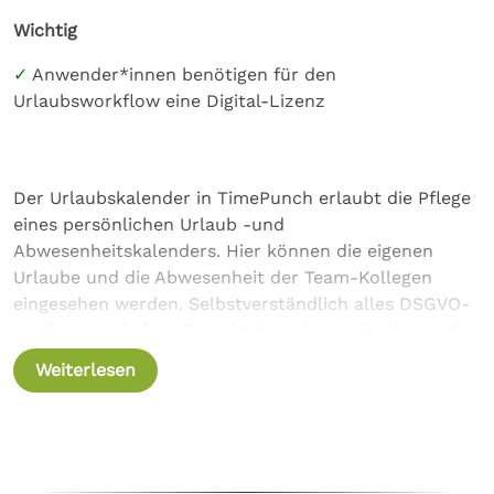
Wichtig
Anwender*innen benötigen für den
Urlaubsworkflow eine Digital-Lizenz
Der Urlaubskalender in TimePunch erlaubt die Pflege
eines persönlichen Urlaub -und
Abwesenheitskalenders. Hier können die eigenen
Urlaube und die Abwesenheit der Team-Kollegen
eingesehen werden. Selbstverständlich alles DSGVO-
Konform und ohne Einsicht des Abwesenheitsgrunds.
Weiterlesen
Das gleiche gilt für den Gruppenkalender. Im
Gruppenkalender können die Mitarbeiter*innen der
Teams, Abteilungen und Niederlassungen zentral
aufgerufen und auf geplante Abwesenheiten geprüft
werden. Selbstverständlich auch hier unter