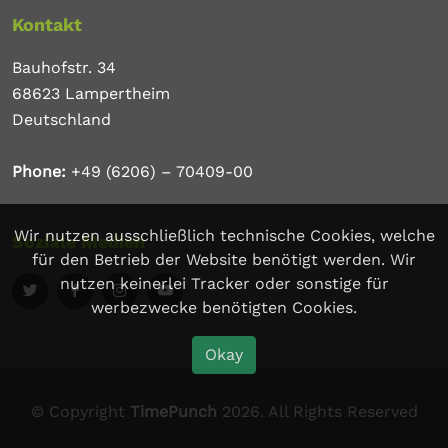
Kontakt
Bauhofstr. 34
68623 Lampertheim
Deutschland
Phone:
+49 (6206) – 70409-00
Wir nutzen ausschließlich technische Cookies, welche
Soziale Medien
für den Betrieb der Website benötigt werden. Wir
nutzen keinerlei Tracker oder sonstige für
werbezwecke benötigten Cookies.
Okay
© Copyright
TimePunch
2026. All Rights Reserved