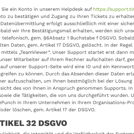
ür Sie ein Konto in unserem Helpdesk auf
https://support.
onto zu bestätigen und Zugang zu Ihren Tickets zu erhalte
tenübermittlung erfolgt ausschließlich mit einer sicher
ald wir Ihre Bestätigungsmail erhalten, werden sich unse
r telefonisch, gem. §6Absatz 1 Buchstabe f DSGVO. Sobal
lten Daten, gem. Artikel 17 DSGVO, gelöscht. In der Regel
mittels „TeamViewer“. Unser Support startet erst dann mi
 unser Mitarbeiter auf Ihrem Rechner aufschalten darf, ge
uf unserer Support-Seite wird eine ID und ein Kennwort
ugreifen zu können. Durch das Absenden dieser Daten erlau
er aufzuschalten, um Ihnen bestmöglich bei der Lösung I
rsicht des von Ihnen in Anspruch genommen Supports. In 
sowie die Tätigkeiten, die von uns durchgeführt wurden. 
Punch in Ihrem Unternehmen in Ihrem Organisations-Prof
oder löschen, gem. Artikel 17 der DSGVO.
RTIKEL 32 DSGVO
lichkeit, die Integrität und die Verfügbarkeit der Syst